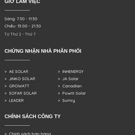
GIỜ LÀM VIỆC
Sáng: 7:30 - 11:30
Chiều: 13:00 - 21:30
Từ Thứ 2 - Thứ 7
CHỨNG NHẬN NHÀ PHÂN PHỐI
> AE SOLAR
> INHENERGY
> JINKO SOLAR
> JA Solar
> GROWATT
> Canadian
> SOFAR SOLAR
> Powitt Solar
> LEADER
> Sumry
CHÍNH SÁCH CÔNG TY
> Chính sách bán hàng