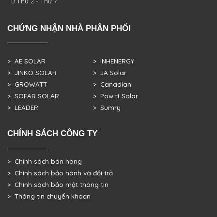
Từ Thứ 2 - Thứ 7
CHỨNG NHẬN NHÀ PHÂN PHỐI
> AE SOLAR
> INHENERGY
> JINKO SOLAR
> JA Solar
> GROWATT
> Canadian
> SOFAR SOLAR
> Powitt Solar
> LEADER
> Sumry
CHÍNH SÁCH CÔNG TY
> Chính sách bán hàng
> Chính sách bảo hành và đổi trả
> Chính sách bảo mật thông tin
> Thông tin chuyển khoản