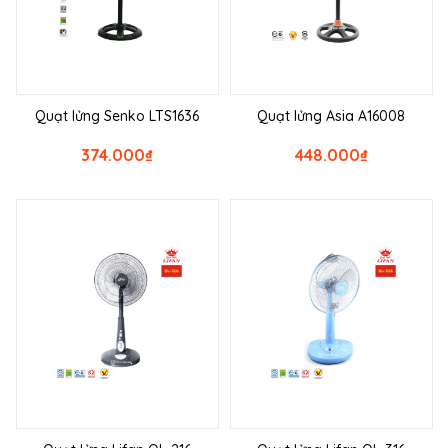
Quạt lửng Senko LTS1636
Quạt lửng Asia A16008
374.000
₫
448.000
₫