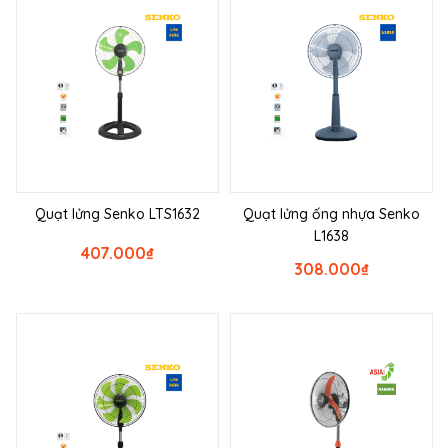
Quạt lửng Senko LTS1632
Quạt lửng ống nhựa Senko
L1638
407.000
₫
308.000
₫