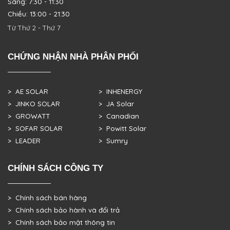
Sáng: 7:30 - 11:30
Chiều: 13:00 - 21:30
Từ Thứ 2 - Thứ 7
CHỨNG NHẬN NHÀ PHÂN PHỐI
> AE SOLAR
> INHENERGY
> JINKO SOLAR
> JA Solar
> GROWATT
> Canadian
> SOFAR SOLAR
> Powitt Solar
> LEADER
> Sumry
CHÍNH SÁCH CÔNG TY
> Chính sách bán hàng
> Chính sách bảo hành và đổi trả
> Chính sách bảo mật thông tin