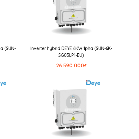
ha (SUN-
Inverter hybrid DEYE 6KW 1pha (SUN-6K-
SG05LP1-EU)
26.590.000
₫