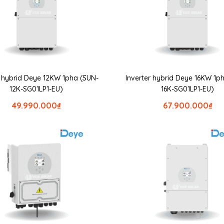
r hybrid Deye 12KW 1pha (SUN-
Inverter hybrid Deye 16KW 1p
12K-SG01LP1-EU)
16K-SG01LP1-EU)
49.990.000
₫
67.900.000
₫