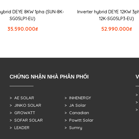
 hybrid DEYE 8KW 1pha (SUN-8K-
Inverter hybrid DEYE 12KW 3p
SG05LP1-EU)
12K-SG05LP3-EU)
35.590.000
₫
52.990.000
₫
CHỨNG NHẬN NHÀ PHÂN PHỐI
V
>
> AE SOLAR
> INHENERGY
>
> JINKO SOLAR
> JA Solar
>
> GROWATT
> Canadian
> SOFAR SOLAR
> Powitt Solar
> LEADER
> Sumry