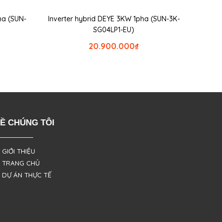
ha (SUN-
Inverter hybrid DEYE 3KW 1pha (SUN-3K-
SG04LP1-EU)
20.900.000
₫
Ề CHÚNG TÔI
 GIỚI THIỆU
 TRANG CHỦ
 DỰ ÁN THỰC TẾ