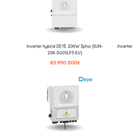
Inverter hybrid DEYE 20KW 3pha (SUN-
Inverte
20K-SG05LP3-EU)
85.990.000
₫