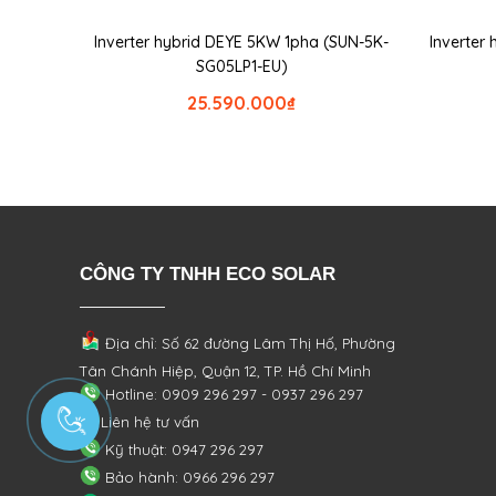
Inverter hybrid DEYE 5KW 1pha (SUN-5K-
Inverter
SG05LP1-EU)
25.590.000
₫
CÔNG TY TNHH ECO SOLAR
Địa chỉ: Số 62 đường Lâm Thị Hố, Phường
Tân Chánh Hiệp, Quận 12, TP. Hồ Chí Minh
Hotline: 0909 296 297 - 0937 296 297
Liên hệ tư vấn
Kỹ thuật: 0947 296 297
Bảo hành: 0966 296 297