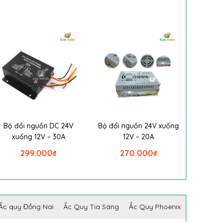
Bộ đổi nguồn DC 24V
Bộ đổi nguồn 24V xuống
xuống 12V – 30A
12V – 20A
299.000
₫
270.000
₫
Ắc quy Đồng Nai
Ắc Quy Tia Sáng
Ắc Quy Phoenix