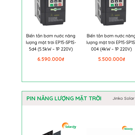
Biến tần bơm nước năng
Biến tần bơm nước năn
lượng mặt trời EP15-SP1S-
lượng mặt trời EP15-SP1S
5d4 (5.5kW – 1P 220V)
004 (4kW – 1P 220V)
6.590.000
₫
5.500.000
₫
PIN NĂNG LƯỢNG MẶT TRỜI
Jinko Solar