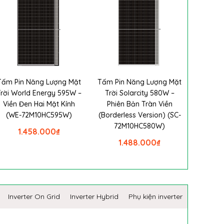
Tấm Pin Năng Lượng Mặt
Tấm Pin Năng Lượng Mặt
Trời World Energy 595W –
Trời Solarcity 580W –
Viền Đen Hai Mặt Kính
Phiên Bản Tràn Viền
(WE-72M10HC595W)
(Borderless Version) (SC-
72M10HC580W)
1.458.000
₫
1.488.000
₫
Inverter On Grid
Inverter Hybrid
Phụ kiện inverter