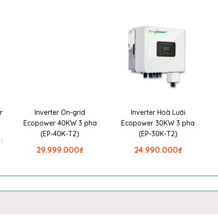
r
Inverter On-grid
Inverter Hoà Lưới
Ecopower 40KW 3 pha
Ecopower 30KW 3 pha
(EP-40K-T2)
(EP-30K-T2)
0
₫
29.999.000
₫
24.990.000
₫