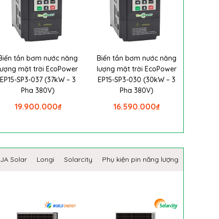
Biến tần bơm nước năng
Biến tần bơm nước năng
lượng mặt trời EcoPower
lượng mặt trời EcoPower
EP15-SP3-037 (37kW – 3
EP15-SP3-030 (30kW – 3
Pha 380V)
Pha 380V)
19.900.000
₫
16.590.000
₫
JA Solar
Longi
Solarcity
Phụ kiện pin năng lượng