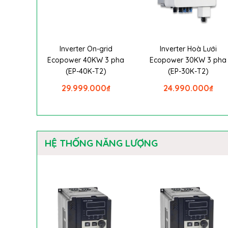
Inverter On-grid
Inverter Hoà Lưới
Ecopower 40KW 3 pha
Ecopower 30KW 3 pha
(EP-40K-T2)
(EP-30K-T2)
29.999.000
₫
24.990.000
₫
HỆ THỐNG NĂNG LƯỢNG