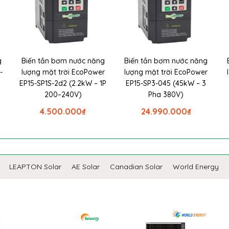
g
Biến tần bơm nước năng
Biến tần bơm nước năng
-
lượng mặt trời EcoPower
lượng mặt trời EcoPower
EP15-SP1S-2d2 (2.2kW – 1P
EP15-SP3-045 (45kW – 3
200–240V)
Pha 380V)
4.500.000
₫
24.990.000
₫
LEAPTON Solar
AE Solar
Canadian Solar
World Energy