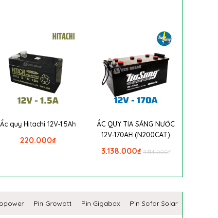
Ắc quy Hitachi 12V-1.5Ah
ẮC QUY TIA SÁNG NƯỚC
12V-170AH (N200CAT)
220.000
₫
3.138.000
₫
4.114.000
₫
copower
Pin Growatt
Pin Gigabox
Pin Sofar Solar