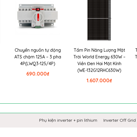
Chuyển nguồn tự động
Tấm Pin Năng Lượng Mặt
ATS chậm 125A – 3 pha
Trời World Energy 630W –
4P(LWQ3-125/4P)
Viền Đen Hai Mặt Kính
(WE-132G12RHC630W)
690.000
₫
1.607.000
₫
Phụ kiện inverter + pin lithium
Inverter Off Grid