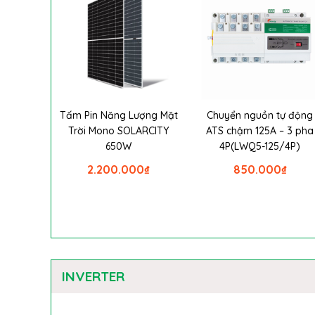
Tấm Pin Năng Lượng Mặt
Chuyển nguồn tự động
Trời Mono SOLARCITY
ATS chậm 125A – 3 pha
650W
4P(LWQ5-125/4P)
2.200.000
₫
850.000
₫
INVERTER