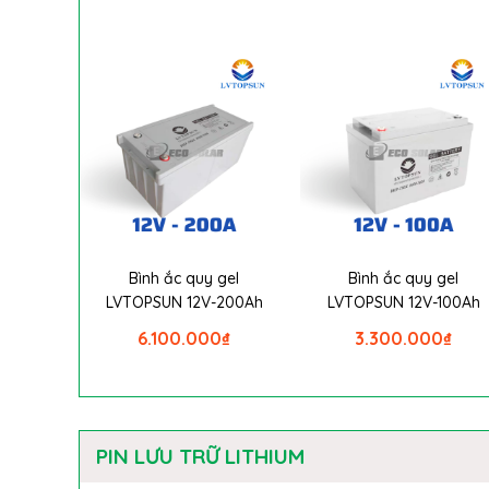
Bình ắc quy gel
Bình ắc quy gel
LVTOPSUN 12V-200Ah
LVTOPSUN 12V-100Ah
6.100.000
₫
3.300.000
₫
PIN LƯU TRỮ LITHIUM