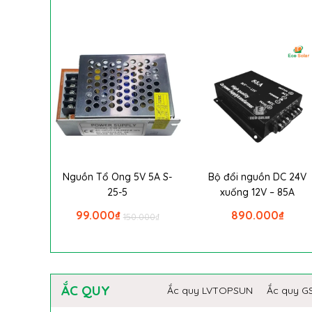
Nguồn Tổ Ong 5V 5A S-
Bộ đổi nguồn DC 24V
25-5
xuống 12V – 85A
99.000
₫
890.000
₫
150.000
₫
ẮC QUY
Ắc quy LVTOPSUN
Ắc quy G