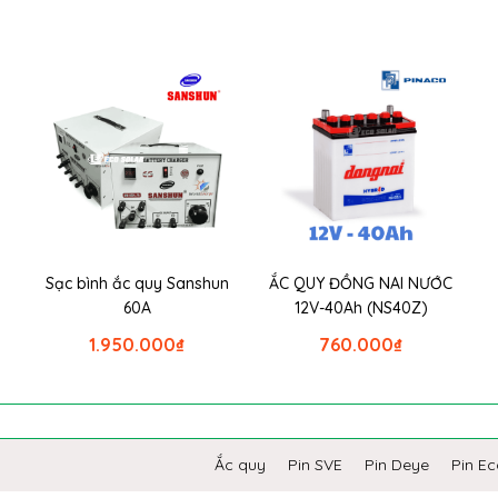
Sạc bình ắc quy Sanshun
ẮC QUY ĐỒNG NAI NƯỚC
60A
12V-40Ah (NS40Z)
1.950.000
₫
760.000
₫
Ắc quy
Pin SVE
Pin Deye
Pin E