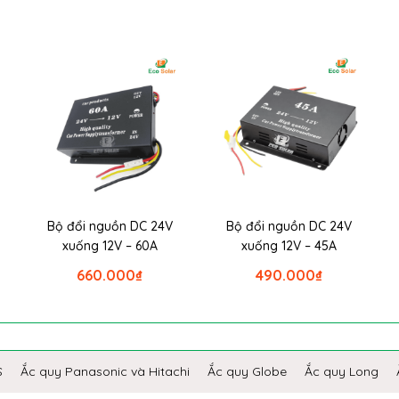
Bộ đổi nguồn DC 24V
Bộ đổi nguồn DC 24V
xuống 12V – 60A
xuống 12V – 45A
660.000
₫
490.000
₫
S
Ắc quy Panasonic và Hitachi
Ắc quy Globe
Ắc quy Long