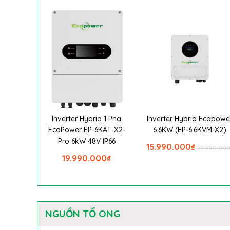
Inverter Hybrid 1 Pha
Inverter Hybrid Ecopowe
EcoPower EP-6KAT-X2-
6.6KW (EP-6.6KVM-X2)
Pro 6kW 48V IP66
15.990.000
₫
21.990.00
19.990.000
₫
NGUỒN TỔ ONG