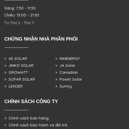
Sáng: 7:30 - 11:30
Chiều: 13:00 - 21:30
Từ Thứ 2 - Thứ 7
CHỨNG NHẬN NHÀ PHÂN PHỐI
> AE SOLAR
> INHENERGY
> JINKO SOLAR
> JA Solar
> GROWATT
> Canadian
> SOFAR SOLAR
> Powitt Solar
> LEADER
> Sumry
CHÍNH SÁCH CÔNG TY
> Chính sách bán hàng
> Chính sách bảo hành và đổi trả