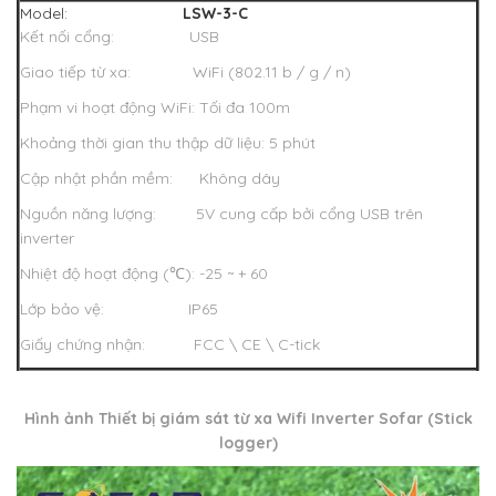
Model:
LSW-3-C
Kết nối cổng: USB
Giao tiếp từ xa: WiFi (802.11 b / g / n)
Phạm vi hoạt động WiFi: Tối đa 100m
Khoảng thời gian thu thập dữ liệu: 5 phút
Cập nhật phần mềm: Không dây
Nguồn năng lượng: 5V cung cấp bởi cổng USB trên
inverter
Nhiệt độ hoạt động (℃): -25 ~ + 60
Lớp bảo vệ: IP65
Giấy chứng nhận: FCC \ CE \ C-tick
Hình ảnh Thiết bị giám sát từ xa Wifi Inverter Sofar (Stick
logger)