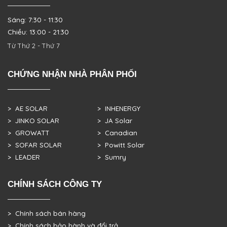
Sáng: 7:30 - 11:30
Chiều: 13:00 - 21:30
Từ Thứ 2 - Thứ 7
CHỨNG NHẬN NHÀ PHÂN PHỐI
> AE SOLAR
> INHENERGY
> JINKO SOLAR
> JA Solar
> GROWATT
> Canadian
> SOFAR SOLAR
> Powitt Solar
> LEADER
> Sumry
CHÍNH SÁCH CÔNG TY
> Chính sách bán hàng
> Chính sách bảo hành và đổi trả