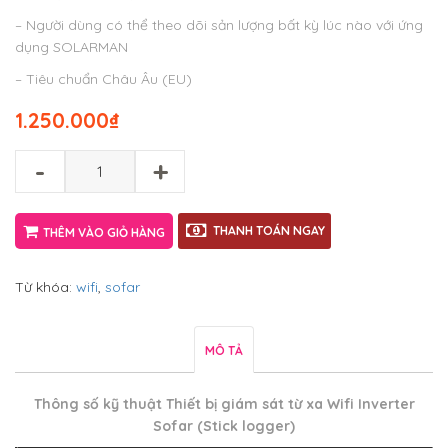
– Người dùng có thể theo dõi sản lượng bất kỳ lúc nào với ứng
dụng SOLARMAN
– Tiêu chuẩn Châu Âu (EU)
1.250.000
₫
-
+
THANH TOÁN NGAY
THÊM VÀO GIỎ HÀNG
Từ khóa:
wifi
,
sofar
MÔ TẢ
Thông số kỹ thuật
Thiết bị giám sát từ xa Wifi Inverter
Sofar (Stick logger)