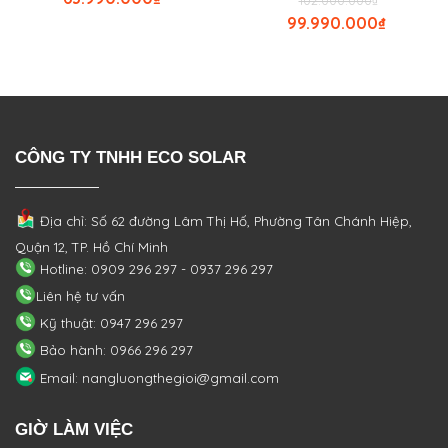
102.000.000
₫
99.990.000
₫
CÔNG TY TNHH ECO SOLAR
Địa chỉ: Số 62 đường Lâm Thị Hố, Phường
Tân Chánh Hiệp,
Quận 12, TP. Hồ Chí Minh
Hotline: 0909 296 297 - 0937 296 297
Liên hệ tư vấn
Kỹ thuật: 0947 296 297
Bảo hành: 0966 296 297
Email: nangluongthegioi@gmail.com
GIỜ LÀM VIỆC