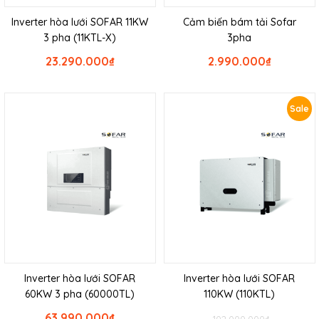
Inverter hòa lưới SOFAR 11KW
Cảm biến bám tải Sofar
3 pha (11KTL-X)
3pha
23.290.000
₫
2.990.000
₫
Sale
Inverter hòa lưới SOFAR
Inverter hòa lưới SOFAR
60KW 3 pha (60000TL)
110KW (110KTL)
63.990.000
₫