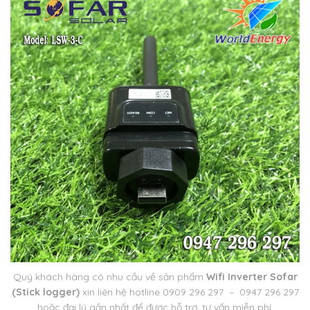
Quý khách hàng có nhu cầu về sản phẩm
Wifi Inverter Sofar
(Stick logger)
xin liên hệ hotline 0909 296 297 – 0947 296 297
hoặc đại lý gần nhất để được hỗ trợ, tư vấn miễn phí.