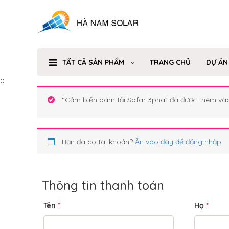
TẤT CẢ SẢN PHẨM
TRANG CHỦ
DỰ ÁN
0
“Cảm biến bám tải Sofar 3pha” đã được thêm vào
Bạn đã có tài khoản?
Ấn vào đây để đăng nhập
Thông tin thanh toán
Tên
*
Họ
*