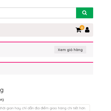
0
Xem giỏ hàng
ng
ọn)