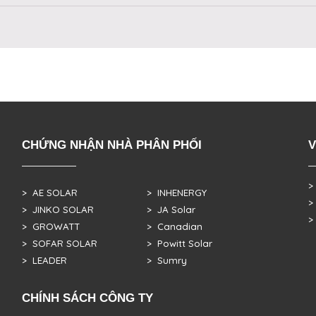
CHỨNG NHẬN NHÀ PHÂN PHỐI
V
>
> AE SOLAR
> INHENERGY
>
> JINKO SOLAR
> JA Solar
>
> GROWATT
> Canadian
> SOFAR SOLAR
> Powitt Solar
> LEADER
> Sumry
CHÍNH SÁCH CÔNG TY