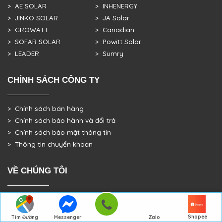
> AE SOLAR
> INHENERGY
> JINKO SOLAR
> JA Solar
> GROWATT
> Canadian
> SOFAR SOLAR
> Powitt Solar
> LEADER
> Sumry
CHÍNH SÁCH CÔNG TY
> Chính sách bán hàng
> Chính sách bảo hành và đổi trả
> Chính sách bảo mật thông tin
> Thông tin chuyển khoản
VỀ CHÚNG TÔI
> GIỚI THIỆU
> TRANG CHỦ
Shopee
Tìm Đường
Messenger
Zalo