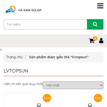
0
0
Trang chủ
Sản phẩm được gắn thẻ “lvtopsun”
LVTOPSUN
Hiển thị kết quả duy nhất
Sale
Sale