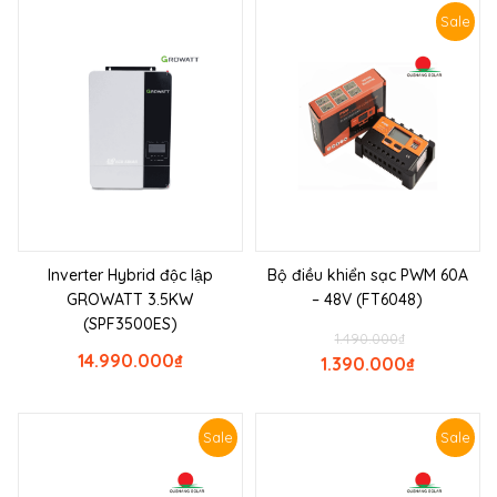
Sale
Inverter Hybrid độc lập
Bộ điều khiển sạc PWM 60A
GROWATT 3.5KW
– 48V (FT6048)
(SPF3500ES)
1.490.000
₫
14.990.000
₫
1.390.000
₫
Sale
Sale