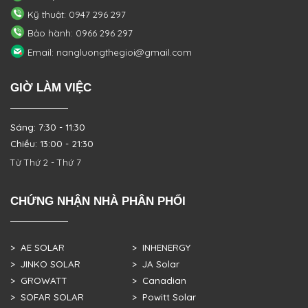
Kỹ thuật: 0947 296 297
Bảo hành: 0966 296 297
Email: nangluongthegioi@gmail.com
GIỜ LÀM VIỆC
Sáng: 7:30 - 11:30
Chiều: 13:00 - 21:30
Từ Thứ 2 - Thứ 7
CHỨNG NHẬN NHÀ PHÂN PHỐI
> AE SOLAR
> INHENERGY
> JINKO SOLAR
> JA Solar
> GROWATT
> Canadian
> SOFAR SOLAR
> Powitt Solar