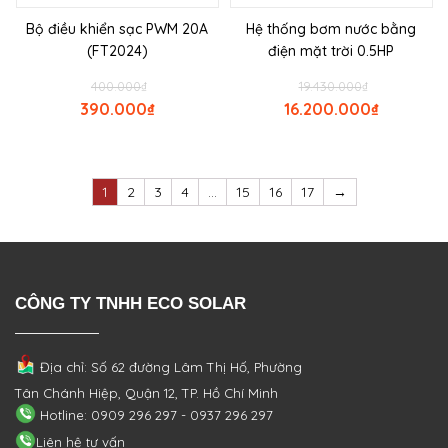
Bộ điều khiển sạc PWM 20A
Hệ thống bơm nước bằng
(FT2024)
điện mặt trời 0.5HP
400.000
₫
19.430.000
₫
390.000
₫
16.200.000
₫
1
2
3
4
…
15
16
17
→
CÔNG TY TNHH ECO SOLAR
Địa chỉ: Số 62 đường Lâm Thị Hố, Phường
Tân Chánh Hiệp, Quận 12, TP. Hồ Chí Minh
Hotline: 0909 296 297 - 0937 296 297
Liên hệ tư vấn