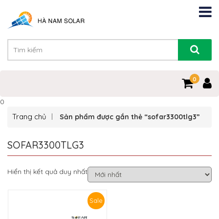
0
0
Trang chủ
Sản phẩm được gắn thẻ “sofar3300tlg3”
SOFAR3300TLG3
Hiển thị kết quả duy nhất
Sale