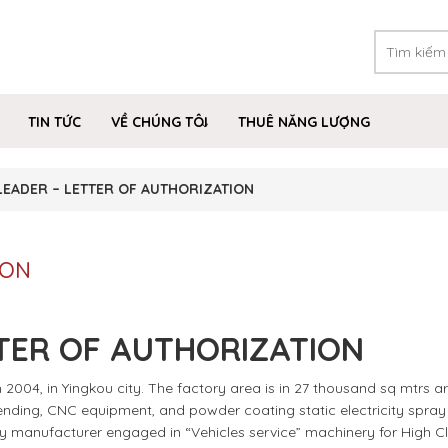
TIN TỨC
VỀ CHÚNG TÔI
THUÊ NĂNG LƯỢNG
LEADER – LETTER OF AUTHORIZATION
ION
TER OF AUTHORIZATION
2004, in Yingkou city. The factory area is in 27 thousand sq mtrs ar
 bending, CNC equipment, and powder coating static electricity spray l
ly manufacturer engaged in “Vehicles service” machinery for High C