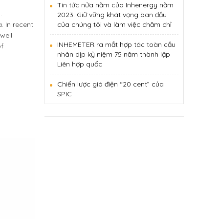
Tin tức nửa năm của Inhenergy năm
.
2023: Giữ vững khát vọng ban đầu
 In recent
của chúng tôi và làm việc chăm chỉ
well
INHEMETER ra mắt hợp tác toàn cầu
of
nhân dịp kỷ niệm 75 năm thành lập
Liên hợp quốc
Chiến lược giá điện “20 cent” của
SPIC