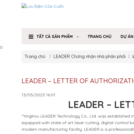
TẤT CẢ SẢN PHẨM
TRANG CHỦ
DỰ ÁN
0
Trang chủ
LEADER
Chứng nhận nhà phân phối
LEADER – LETTER OF AUTHORIZAT
13/05/2023
16:01
LEADER – LET
“YingKou LEADER Technology Co., Ltd. was established in 
equipped with state of art laser cutting, digital control
modern manufacturing facility. LEADER is a professional