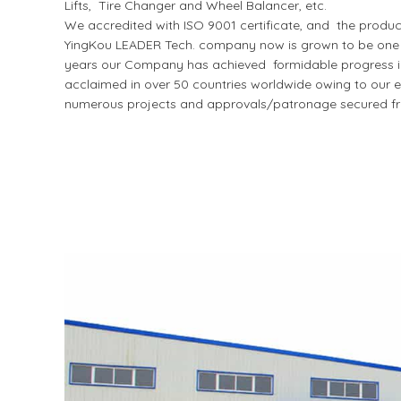
Lifts, Tire Changer and Wheel Balancer, etc.
We accredited with ISO 9001 certificate, and the produ
YingKou LEADER Tech. company now is grown to be one of
years our Company has achieved formidable progress in I
acclaimed in over 50 countries worldwide owing to our ex
numerous projects and approvals/patronage secured fr