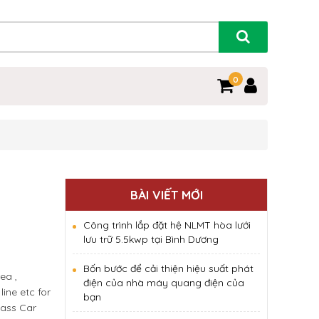
0
BÀI VIẾT MỚI
Công trình lắp đặt hệ NLMT hòa lưới
lưu trữ 5.5kwp tại Bình Dương
Bốn bước để cải thiện hiệu suất phát
ea ,
điện của nhà máy quang điện của
ine etc for
bạn
lass Car