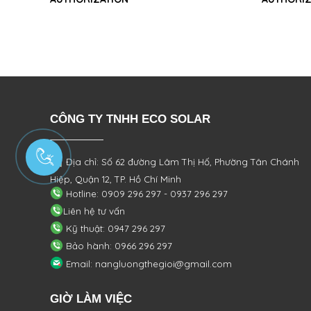
CÔNG TY TNHH ECO SOLAR
Địa chỉ: Số 62 đường Lâm Thị Hố, Phường
Tân Chánh
Hiệp, Quận 12, TP. Hồ Chí Minh
Hotline: 0909 296 297 - 0937 296 297
Liên hệ tư vấn
Kỹ thuật: 0947 296 297
Bảo hành: 0966 296 297
Email: nangluongthegioi@gmail.com
GIỜ LÀM VIỆC