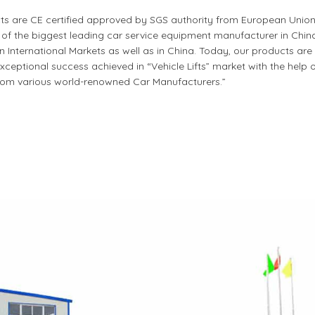
cts are CE certified approved by SGS authority from European Union
 the biggest leading car service equipment manufacturer in China.
nternational Markets as well as in China. Today, our products are 
ceptional success achieved in “Vehicle Lifts” market with the help 
om various world-renowned Car Manufacturers.”