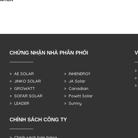
CHỨNG NHẬN NHÀ PHÂN PHỐI
V
>
> AE SOLAR
> INHENERGY
>
> JINKO SOLAR
> JA Solar
>
> GROWATT
> Canadian
> SOFAR SOLAR
> Powitt Solar
> LEADER
> Sumry
CHÍNH SÁCH CÔNG TY
> Chính sách bán hàng