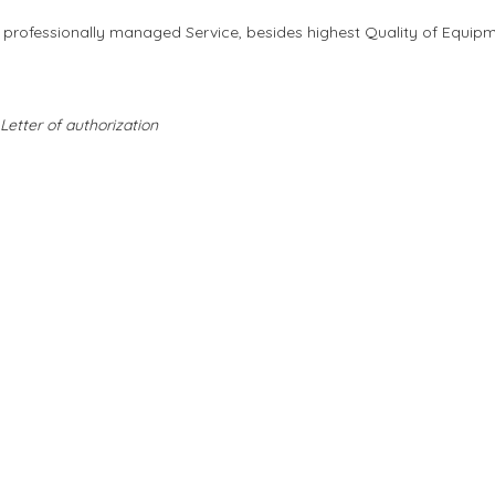
d professionally managed Service, besides highest Quality of Equipm
Letter of authorization