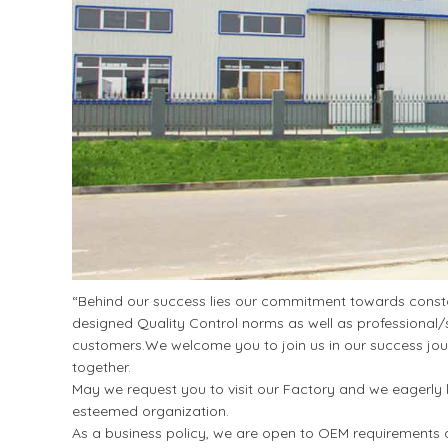
“Behind our success lies our commitment towards constan
designed Quality Control norms as well as professional/s
customers.We welcome you to join us in our success jour
together.
May we request you to visit our Factory and we eagerly l
esteemed organization.
As a business policy, we are open to OEM requirements a