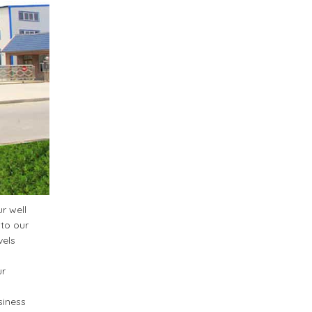
r well
 to our
vels
ur
siness