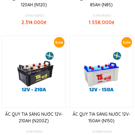
120AH (N120)
85AH (N85)
2.547.600
₫
1.714.900
₫
2.314.000
₫
1.558.000
₫
Sale
Sale
ẮC QUY TIA SÁNG NƯỚC 12V-
ẮC QUY TIA SÁNG NƯỚC 12V-
210AH (N200Z)
150AH (N150)
4.137.100
₫
3.085.500
₫