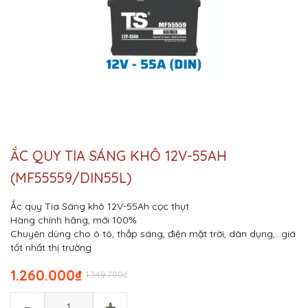
ẮC QUY TIA SÁNG KHÔ 12V-55AH
(MF55559/DIN55L)
Ắc quy Tia Sáng khô 12V-55Ah cọc thụt
Hàng chính hãng, mới 100%
Chuyên dùng cho ô tô, thắp sáng, điện mặt trời, dân dụng,…giá
tốt nhất thị trường
1.260.000
₫
1.349.700
₫
-
+