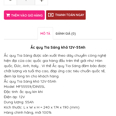
THANH TOÁN NGAY
THÊM VÀO GIỎ HÀNG
MÔ TẢ
ĐÁNH GIÁ (0)
Ắc quy Tia Sáng khô 12V-55Ah
Ắc quy Tia Sáng được sản xuất theo dây chuyền công nghệ
hiện đại của các quốc gia hàng đầu trên thế giới như: Hàn
quốc, Đức, Anh, Italy… Vì thế Ắc quy Tia Sáng đảm bảo được
chất lượng và tuổi thọ cao, đáp ứng các tiêu chuẩn quốc tế,
đem lại lòng tin cho khách hàng.
Ắc quy Tia Sáng khô 12V-55Ah
Model: MF55559/DIN55L
Đặc tính: ắc quy kín khí
Điện áp: 12V
Dung lượng: 55Ah
Kích thước: L x W x H = 240 x 174 x 190 (mm)
Hàng chính hãng, mới 100%