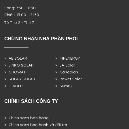
Sáng: 7:30 - 11:30
Chiều: 13:00 - 21:30
Từ Thứ 2 - Thứ 7
CHỨNG NHẬN NHÀ PHÂN PHỐI
> AE SOLAR
> INHENERGY
> JINKO SOLAR
> JA Solar
> GROWATT
> Canadian
> SOFAR SOLAR
> Powitt Solar
> LEADER
> Sumry
CHÍNH SÁCH CÔNG TY
> Chính sách bán hàng
> Chính sách bảo hành và đổi trả