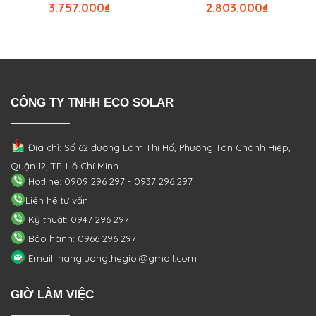
3.757.000
₫
2.803.000
₫
CÔNG TY TNHH ECO SOLAR
Địa chỉ: Số 62 đường Lâm Thị Hố, Phường
Tân Chánh Hiệp,
Quận 12, TP. Hồ Chí Minh
Hotline: 0909 296 297 - 0937 296 297
Liên hệ tư vấn
Kỹ thuật: 0947 296 297
Bảo hành: 0966 296 297
Email: nangluongthegioi@gmail.com
GIỜ LÀM VIỆC