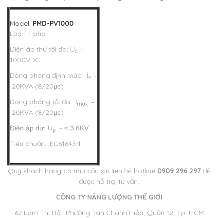
Model:
PMD-PV1000
Loại : 1 pha
Điện áp thử tối đa: U
–
c
1000VDC
Dòng phóng định mức: I
–
n
20KVA (8/20μs)
Dòng phóng tối đa: I
–
max
20KVA (8/20μs)
U
–
Điện áp dư:
< 3.6KV
p
Tiêu chuẩn: IEC61643-1
Quý khách hàng có nhu cầu xin liên hệ hotline
0909 296 297
để
được hỗ trợ, tư vấn.
CÔNG TY NĂNG LƯỢNG THẾ GIỚI
62 Lâm Thị Hố, Phường Tân Chánh Hiệp, Quận 12, Tp. HCM