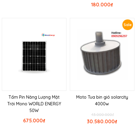
180.000
₫
Sale
Tấm Pin Năng Lượng Mặt
Moto Tua bin gió solarcity
Trời Mono WORLD ENERGY
4000w
50W
43.000.000
₫
675.000
₫
30.580.000
₫