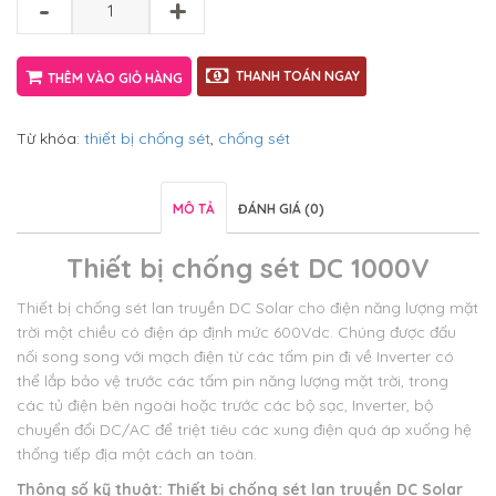
-
+
THANH TOÁN NGAY
THÊM VÀO GIỎ HÀNG
Từ khóa:
thiết bị chống sét
,
chống sét
MÔ TẢ
ĐÁNH GIÁ (0)
Thiết bị chống sét DC 1000V
Thiết bị chống sét lan truyền DC Solar cho điện năng lượng mặt
trời một chiều có điện áp định mức 600Vdc. Chúng được đấu
nối song song với mạch điện từ các tấm pin đi về Inverter có
thể lắp bảo vệ trước các tấm pin năng lượng mặt trời, trong
các tủ điện bên ngoài hoặc trước các bộ sạc, Inverter, bộ
chuyển đổi DC/AC để triệt tiêu các xung điện quá áp xuống hệ
thống tiếp địa một cách an toàn.
Thông số kỹ thuật: Thiết bị chống sét lan truyền DC Solar