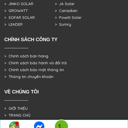
> JINKO SOLAR
> JA Solar
> GROWATT
> Canadian
> SOFAR SOLAR
> Powitt Solar
> LEADER
> Sumry
CHÍNH SÁCH CÔNG TY
> Chính sách bán hàng
> Chính sách bảo hành và đổi trả
> Chính sách bảo mật thông tin
> Thông tin chuyển khoản
VỀ CHÚNG TÔI
> GIỚI THIỆU
> TRANG CHỦ
> DỰ ÁN THỰC TẾ