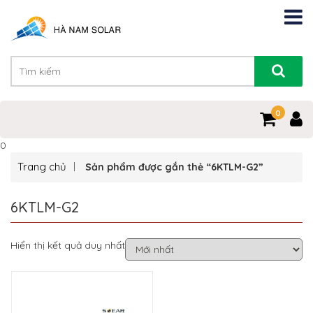
0
0
Trang chủ
Sản phẩm được gắn thẻ “6KTLM-G2”
6KTLM-G2
Hiển thị kết quả duy nhất