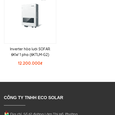
Inverter hòa lưới SOFAR
6KW 1 pha (6KTLM-G2)
12.200.000
₫
CÔNG TY TNHH ECO SOLAR
Địa chỉ: Số 62 đường Lâm Thị Hố, Phường