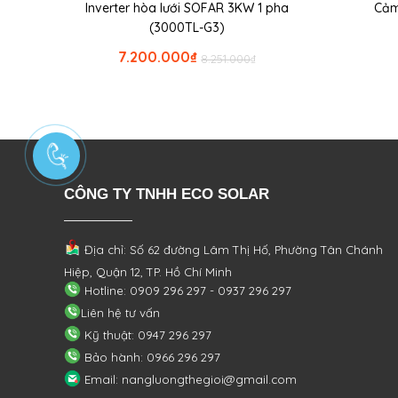
Inverter hòa lưới SOFAR 3KW 1 pha
Cảm
(3000TL-G3)
7.200.000
₫
8.251.000
₫
CÔNG TY TNHH ECO SOLAR
Địa chỉ: Số 62 đường Lâm Thị Hố, Phường
Tân Chánh
Hiệp, Quận 12, TP. Hồ Chí Minh
Hotline: 0909 296 297 - 0937 296 297
Liên hệ tư vấn
Kỹ thuật: 0947 296 297
Bảo hành: 0966 296 297
Email: nangluongthegioi@gmail.com