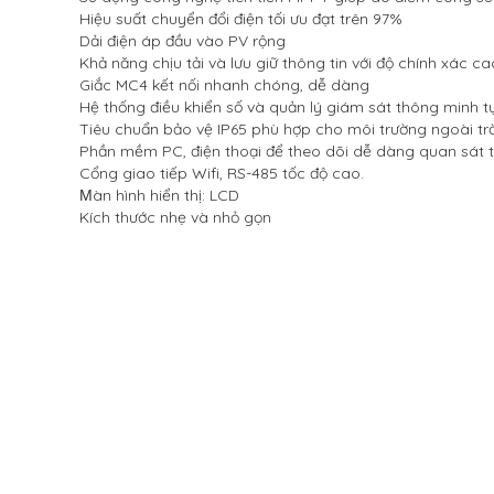
Hiệu suất chuyển đổi điện tối ưu đạt trên 97%
Dải điện áp đầu vào PV rộng
Khả năng chịu tải và lưu giữ thông tin với độ chính xác ca
Giắc MC4 kết nối nhanh chóng, dễ dàng
Hệ thống điều khiển số và quản lý giám sát thông minh tự 
Tiêu chuẩn bảo vệ IP65 phù hợp cho môi trường ngoài trờ
Phần mềm PC, điện thoại để theo dõi dễ dàng quan sát từ
Cổng giao tiếp Wifi, RS-485 tốc độ cao.
àn hình hiển thị: LCD
M
Kích thước nhẹ và nhỏ gọn