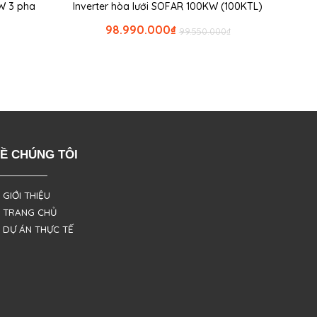
KW 3 pha
Inverter hòa lưới SOFAR 100KW (100KTL)
98.990.000
₫
99.550.000
₫
Ề CHÚNG TÔI
 GIỚI THIỆU
 TRANG CHỦ
 DỰ ÁN THỰC TẾ