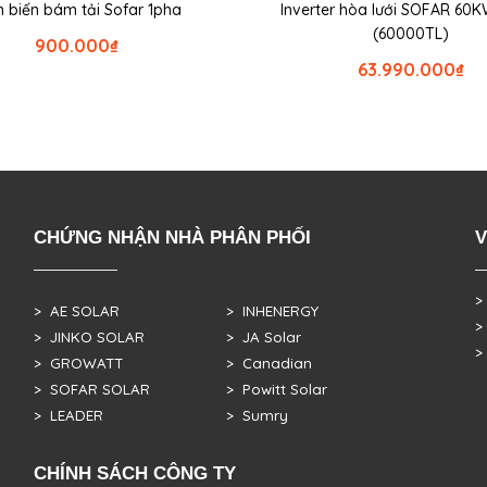
 biến bám tải Sofar 1pha
Inverter hòa lưới SOFAR 60
(60000TL)
900.000
₫
63.990.000
₫
CHỨNG NHẬN NHÀ PHÂN PHỐI
V
>
> AE SOLAR
> INHENERGY
>
> JINKO SOLAR
> JA Solar
>
> GROWATT
> Canadian
> SOFAR SOLAR
> Powitt Solar
> LEADER
> Sumry
CHÍNH SÁCH CÔNG TY