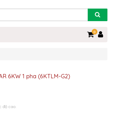
0
OFAR 6KW 1 pha (6KTLM-G2)
c độ cao.