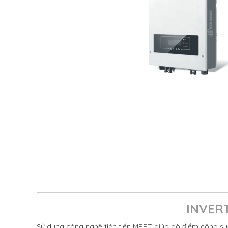
INVER
Sử dụng công nghệ tiên tiến MPPT giúp dò điểm công suấ