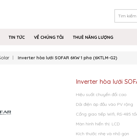
TIN TỨC
VỀ CHÚNG TÔI
THUÊ NĂNG LƯỢNG
Solar
Inverter hòa lưới SOFAR 6KW 1 pha (6KTLM-G2)
Inverter hòa lưới S
Hiệu suất chuyển đổi cao
Dải điện áp đầu vào PV rộng
Cổng giao tiếp Wifi, RS-485 tố
Màn hình hiển thị: LCD
Kích thước nhẹ và nhỏ gọn