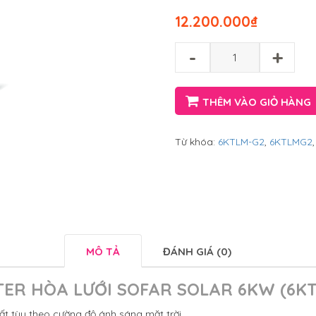
12.200.000
₫
-
+
THÊM VÀO GIỎ HÀNG
Từ khóa:
6KTLM-G2
,
6KTLMG2
MÔ TẢ
ĐÁNH GIÁ (0)
TER HÒA LƯỚI SOFAR SOLAR 6KW (6KT
t tùy theo cường độ ánh sáng mặt trời.