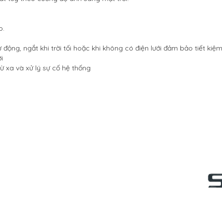
o.
động, ngắt khi trời tối hoặc khi không có điện lưới đảm bảo tiết kiệ
i
 xa và xử lý sự cố hệ thống