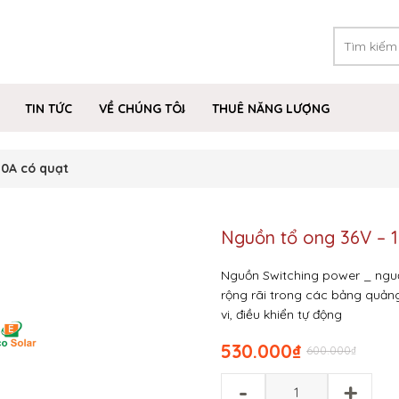
TIN TỨC
VỀ CHÚNG TÔI
THUÊ NĂNG LƯỢNG
10A có quạt
Nguồn tổ ong 36V – 
Nguồn Switching power _ nguồn 
rộng rãi trong các bảng quản
vi, điều khiển tự động
530.000
₫
600.000
₫
-
+