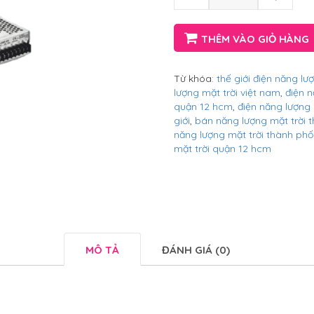
THÊM VÀO GIỎ HÀNG
Từ khóa:
thế giới điện năng lư
lượng mặt trời việt nam
,
điện n
quận 12 hcm
,
điện năng lượng 
giới
,
bán năng lượng mặt trời 
năng lượng mặt trời thành phố
mặt trời quận 12 hcm
MÔ TẢ
ĐÁNH GIÁ (0)