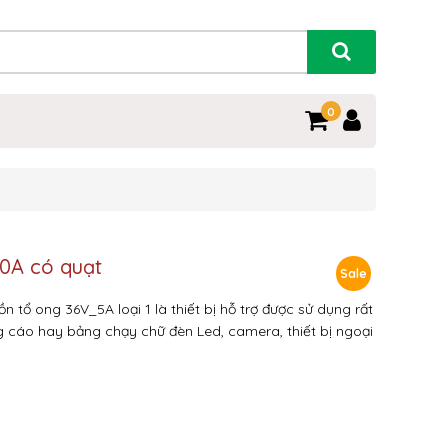
0
10A có quạt
Sale
tổ ong 36V_5A loại 1 là thiết bị hỗ trợ được sử dụng rất
g cáo hay bảng chạy chữ đèn Led, camera, thiết bị ngoại