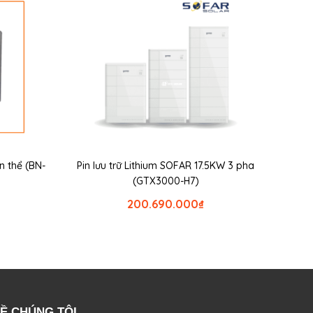
n thể (BN-
Pin lưu trữ Lithium SOFAR 17.5KW 3 pha
(GTX3000-H7)
200.690.000
₫
Ề CHÚNG TÔI