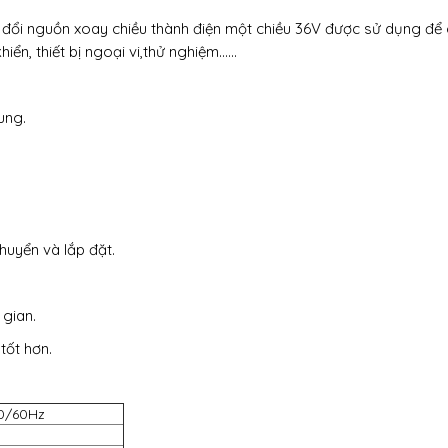
 đổi nguồn xoay chiều thành điện một chiều 36V được sử dụng để 
iển, thiết bị ngoại vi,thử nghiệm……
ung.
huyển và lắp đặt.
gian.
tốt hơn.
50/60Hz