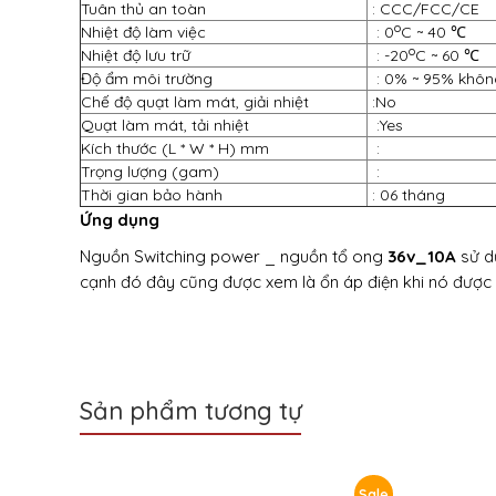
Tuân thủ an toàn
: CCC/FCC/CE
o
Nhiệt độ làm việc
: 0­­­
C ~ 40 ℃
o
Nhiệt độ lưu trữ
: -20
C ~ 60 ℃
Độ ẩm môi trường
: 0% ~ 95% khôn
Chế độ quạt làm mát, giải nhiệt
:No
Quạt làm mát, tải nhiệt
:Yes
Kích thước (L * W * H) mm
:
Trọng lượng (gam)
:
Thời gian bảo hành
: 06 tháng
Ứng dụng
Nguồn Switching power
_
nguồn tổ ong
36v_10A
sử d
cạnh đó đây cũng được xem là ổn áp điện khi nó được d
Sản phẩm tương tự
Sale