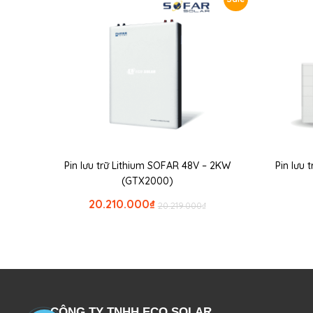
Pin lưu trữ Lithium SOFAR 48V – 2KW
Pin lưu
(GTX2000)
20.210.000
₫
20.219.000
₫
CÔNG TY TNHH ECO SOLAR