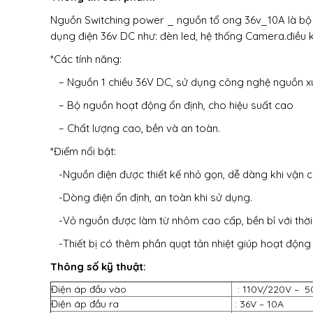
Nguồn Switching power
_
nguồn tổ ong 36v
_10A là bộ
dụng điện 36v DC như: đèn led, hệ thống Camera.điều kh
*Các tính năng:
– Nguồn 1 chiều 36V DC, sử dụng công nghệ nguồn x
– Bộ nguồn hoạt động ổn định, cho hiệu suất cao
– Chất lượng cao, bền và an toàn.
*Điểm nổi bật:
-Nguồn điện được thiết kế nhỏ gọn, dễ dàng khi vận c
-Dòng điện ổn định, an toàn khi sử dụng.
-Vỏ nguồn được làm từ nhôm cao cấp, bền bỉ với thời 
-Thiết bị có thêm phần quạt tản nhiệt giúp hoạt động 
Thông số kỹ thuật:
Điện áp đầu vào
: 110V/220V – 
Điện áp đầu ra
: 36V – 10A