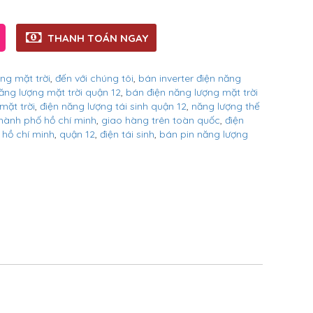
THANH TOÁN NGAY
ợng mặt trời
,
đến với chúng tôi
,
bán inverter điện năng
ăng lượng mặt trời quận 12
,
bán điện năng lượng mặt trời
mặt trời
,
điện năng lượng tái sinh quận 12
,
năng lượng thế
thành phố hồ chí minh
,
giao hàng trên toàn quốc
,
điện
 hồ chí minh
,
quận 12
,
điện tái sinh
,
bán pin năng lượng