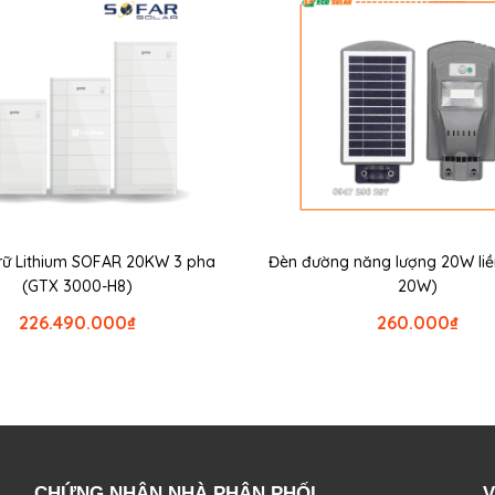
 trữ Lithium SOFAR 20KW 3 pha
Đèn đường năng lượng 20W liề
(GTX 3000-H8)
20W)
226.490.000
₫
260.000
₫
CHỨNG NHẬN NHÀ PHÂN PHỐI
V