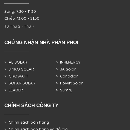
Sáng: 7:30 - 11:30
Chiều: 13:00 - 21:30
Từ Thứ 2 - Thứ 7
CHỨNG NHẬN NHÀ PHÂN PHỐI
> AE SOLAR
> INHENERGY
> JINKO SOLAR
> JA Solar
> GROWATT
> Canadian
> SOFAR SOLAR
> Powitt Solar
> LEADER
> Sumry
CHÍNH SÁCH CÔNG TY
> Chính sách bán hàng
> Chính sách bảo hành và đổi trả