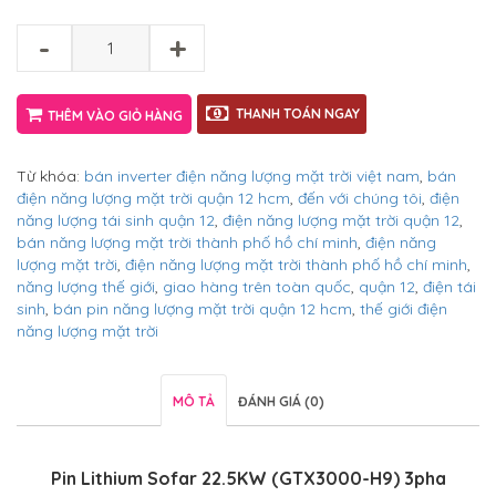
-
+
THANH TOÁN NGAY
THÊM VÀO GIỎ HÀNG
Từ khóa:
bán inverter điện năng lượng mặt trời việt nam
,
bán
điện năng lượng mặt trời quận 12 hcm
,
đến với chúng tôi
,
điện
năng lượng tái sinh quận 12
,
điện năng lượng mặt trời quận 12
,
bán năng lượng mặt trời thành phố hồ chí minh
,
điện năng
lượng mặt trời
,
điện năng lượng mặt trời thành phố hồ chí minh
,
năng lượng thế giới
,
giao hàng trên toàn quốc
,
quận 12
,
điện tái
sinh
,
bán pin năng lượng mặt trời quận 12 hcm
,
thế giới điện
năng lượng mặt trời
MÔ TẢ
ĐÁNH GIÁ (0)
Pin Lithium Sofar 22.5KW (GTX3000-H9) 3pha