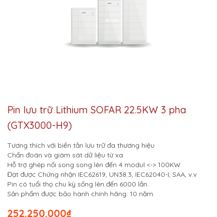
Pin lưu trữ Lithium SOFAR 22.5KW 3 pha
(GTX3000-H9)
Tương thích với biến tần lưu trữ đa thương hiệu
Chẩn đoán và giám sát dữ liệu từ xa
Hỗ trợ ghép nối song song lên đến 4 modul <-> 100KW
Đạt được Chứng nhận IEC62619, UN38.3, IEC62040-I, SAA, v.v
Pin có tuổi thọ chu kỳ sống lên đến 6000 lần.
Sản phẩm được bảo hành chính hãng: 10 năm.
252.250.000
₫