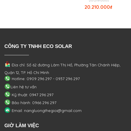
20.219.000
₫
20.210.000
₫
CÔNG TY TNHH ECO SOLAR
Địa chỉ: Số 62 đường Lâm Thị Hố, Phường
Tân Chánh Hiệp,
Quận 12, TP. Hồ Chí Minh
Hotline: 0909 296 297 - 0937 296 297
Liên hệ tư vấn
Kỹ thuật: 0947 296 297
Bảo hành: 0966 296 297
Email: nangluongthegioi@gmail.com
GIỜ LÀM VIỆC