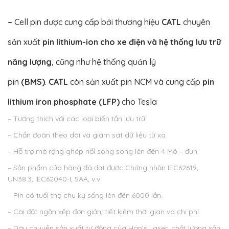
–
Cell pin được cung cấp bởi thương hiệu
CATL
chuyên
sản xuất
pin lithium-ion cho xe điện và hệ thống lưu trữ
năng lượng
, cũng như hệ thống quản lý
pin
(BMS)
.
CATL
còn sản xuất pin NCM và cung cấp
pin
lithium iron phosphate (LFP)
cho Tesla
– Tương thích với các loại biến tần lưu trữ.
– Chẩn đoán theo dõi và giám sát dữ liệu từ xa
– Hỗ trợ mở rộng ghép nối song song lên đến 4 Mô – đun
– Sản phẩm của hãng đã đạt được Chứng nhận IEC62619,
UN38.3, IEC62040-I, SAA, v.v.
– Pin có tuổi thọ chu kỳ sống lên đến 6000 lần.
– Cài đặt ngăn xếp đơn giản, tiết kiệm thời gian và chi phí
– Dây chuyền sản xuất tự động của Han’s Laser, chất lượng sản