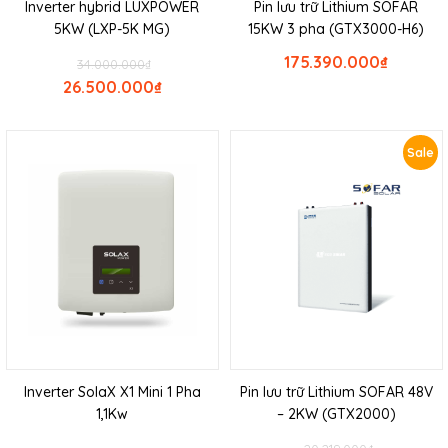
Inverter hybrid LUXPOWER
Pin lưu trữ Lithium SOFAR
5KW (LXP-5K MG)
15KW 3 pha (GTX3000-H6)
175.390.000
₫
34.000.000
₫
26.500.000
₫
Sale
Inverter SolaX X1 Mini 1 Pha
Pin lưu trữ Lithium SOFAR 48V
1,1Kw
– 2KW (GTX2000)